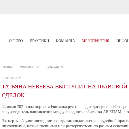
О БЮРО
ПРАКТИКИ
КОМАНДА
МЕРОПРИЯТИЯ
ИНФОЦ
главная
мероприятия
прошедшие
22 июля 2021
ТАТЬЯНА НЕВЕЕВА ВЫСТУПИТ НА ПРАВОВО
СДЕЛОК
22 июля 2021 года портал «Фонтанка.ру» проводит дискуссию «Оспарива
соруководитель направления международного арбитража АБ ЕПАМ, выс
Эксперты обсудят последние тренды законодательства и судебной прак
ничтожными, незаключенными или расторгнутыми по разным основани