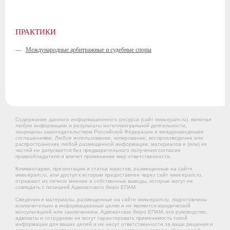
ПРАКТИКИ
—
Международные арбитражные и судебные споры
Содержание данного информационного ресурса (сайт www.epam.ru), включая
любую информацию и результаты интеллектуальной деятельности,
защищены законодательством Российской Федерации и международными
соглашениями. Любое использование, копирование, воспроизведение или
распространение любой размещенной информации, материалов и (или) их
частей не допускается без предварительного получения согласия
правообладателя и влечет применение мер ответственности.
Комментарии, презентации и статьи юристов, размещенные на сайте
www.epam.ru, или доступ к которым предоставлен через сайт www.epam.ru,
отражают их личное мнение и собственные выводы, которые могут не
совпадать с позицией Адвокатского бюро ЕПАМ.
Сведения и материалы, размещенные на сайте www.epam.ru, подготовлены
исключительно в информационных целях и не являются юридической
консультацией или заключением. Адвокатское бюро ЕПАМ, его руководство,
адвокаты и сотрудники не могут гарантировать применимость такой
информации для ваших целей и не несут ответственности за ваши решения и