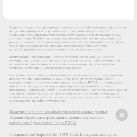
Содержание данного информационного ресурса (сайт www.epam.ru), включая
любую информацию и результаты интеллектуальной деятельности,
защищены законодательством Российской Федерации и международными
соглашениями. Любое использование, копирование, воспроизведение или
распространение любой размещенной информации, материалов и (или) их
частей не допускается без предварительного получения согласия
правообладателя и влечет применение мер ответственности.
Комментарии, презентации и статьи юристов, размещенные на сайте
www.epam.ru, или доступ к которым предоставлен через сайт www.epam.ru,
отражают их личное мнение и собственные выводы, которые могут не
совпадать с позицией Адвокатского бюро ЕПАМ.
Сведения и материалы, размещенные на сайте www.epam.ru, подготовлены
исключительно в информационных целях и не являются юридической
консультацией или заключением. Адвокатское бюро ЕПАМ, его руководство,
адвокаты и сотрудники не могут гарантировать применимость такой
информации для ваших целей и не несут ответственности за ваши решения и
связанные с ними возможные прямые или косвенные потери и/или ущерб,
возникшие в результате использования информации или какой-либо ее части,
содержащейся на сайте www.epam.ru.
Политика в отношении обработки персональных данных
Условия обработки персональных данных адвокатов и
работников Адвокатского Бюро ЕПАМ
© Адвокатское бюро ЕПАМ. 1993-2026. Все права защищены.