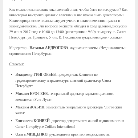
Как можно использовать накопленный опыт, чтобы быть во всеоружии? Как
инвесторам выстроить диалог с властями и что нужно знать девелоперам?
Какие юридические нюансы следует учесть и какие изменения нужны в
законодательстве? Эти вопросы эксперты обсудят в ходе деловой дискуссии
29 июня 2017 года с 10:00 до 13:00 (регистрация с 9:30) по адресу: г. Санкт-
Петербург, ул. Гривцова, 5 лит. В, Российский аукционный дом
(ссылка)
.
Модератор -
Наталья АНДРОПОВА
, журналист газеты «Недвижимость и
строительство Петербурга»
Спикеры:
Владимир
ГРИГОРЬЕВ
, председатель Комитета по
градостроительству и архитектуре, главный архитектор Санкт-
Петербурга
Михаил ЕРОФЕЕВ,
генеральный директор мультимодального
комплекса «Усть-Луга»
Максим ЖАБИН
, заместитель генерального директора "Лиговский
канал"
Елизавета КОНВЕЙ
, директор департамента жилой недвижимости в
Санкт-Петербурге Colliers International
Ольга МИЩЕНКО
, руководитель практики недвижимости,