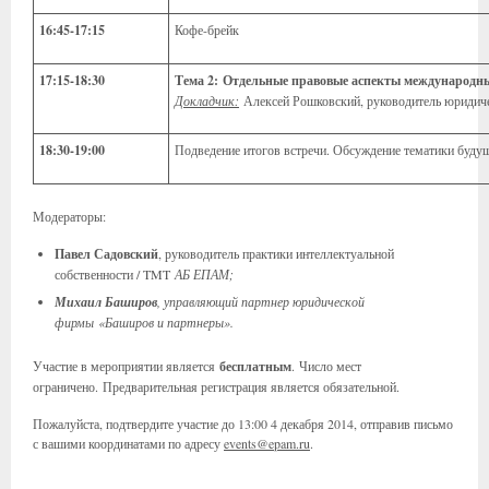
16:45-17:15
Кофе-брейк
17:15-18:30
Тема 2: Отдельные правовые аспекты международн
Докладчик:
Алексей Рошковский, руководитель юриди
18:30-19:00
Подведение итогов встречи. Обсуждение тематики будущ
Модераторы:
Павел Садовский
, руководитель практики интеллектуальной
собственности / TMT
АБ ЕПАМ
;
Михаил Баширов
, управляющий партнер юридической
фирмы
«Баширов и партнеры».
Участие в мероприятии является
бесплатным
. Число мест
ограничено. Предварительная регистрация является обязательной.
Пожалуйста, подтвердите участие до 13:00 4 декабря 2014, отправив письмо
с вашими координатами по адресу
events@epam.ru
.