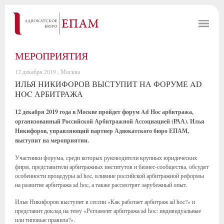
МЕРОПРИЯТИЯ
12 декабря 2019 , Москва
ИЛЬЯ НИКИФОРОВ ВЫСТУПИТ НА ФОРУМЕ AD
HOC АРБИТРАЖА
12 декабря 2019 года в Москве пройдет форум Ad Hoc арбитража,
организованный Российской Арбитражной Ассоциацией (РАА). Илья
Никифоров, управляющий партнер Адвокатского бюро ЕПАМ,
выступит на мероприятии.
Участники форума, среди которых руководители крупных юридических
фирм, представители арбитражных институтов и бизнес-сообщества, обсудят
особенности процедуры ad hoc, влияние российской арбитражной реформы
на развитие арбитража ad hoc, а также рассмотрят зарубежный опыт.
Илья Никифоров выступит в сессии «Как работает арбитраж ad hoc?» и
представит доклад на тему «Регламент арбитража ad hoc: индивидуальные
или типовые правила?».