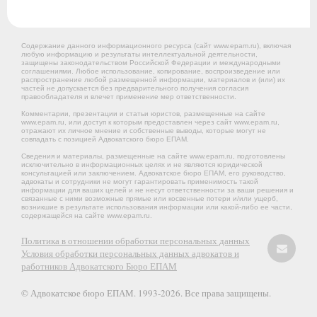
Содержание данного информационного ресурса (сайт www.epam.ru), включая
любую информацию и результаты интеллектуальной деятельности,
защищены законодательством Российской Федерации и международными
соглашениями. Любое использование, копирование, воспроизведение или
распространение любой размещенной информации, материалов и (или) их
частей не допускается без предварительного получения согласия
правообладателя и влечет применение мер ответственности.
Комментарии, презентации и статьи юристов, размещенные на сайте
www.epam.ru, или доступ к которым предоставлен через сайт www.epam.ru,
отражают их личное мнение и собственные выводы, которые могут не
совпадать с позицией Адвокатского бюро ЕПАМ.
Сведения и материалы, размещенные на сайте www.epam.ru, подготовлены
исключительно в информационных целях и не являются юридической
консультацией или заключением. Адвокатское бюро ЕПАМ, его руководство,
адвокаты и сотрудники не могут гарантировать применимость такой
информации для ваших целей и не несут ответственности за ваши решения и
связанные с ними возможные прямые или косвенные потери и/или ущерб,
возникшие в результате использования информации или какой-либо ее части,
содержащейся на сайте www.epam.ru.
Политика в отношении обработки персональных данных
Условия обработки персональных данных адвокатов и
работников Адвокатского Бюро ЕПАМ
© Адвокатское бюро ЕПАМ. 1993-2026. Все права защищены.