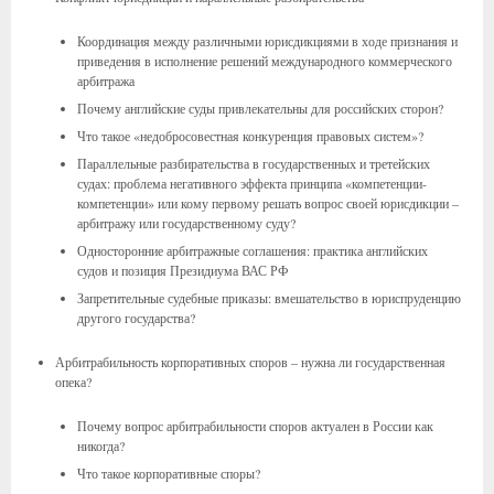
Координация между различными юрисдикциями в ходе признания и
приведения в исполнение решений международного коммерческого
арбитража
Почему английские суды привлекательны для российских сторон?
Что такое «недобросовестная конкуренция правовых систем»?
Параллельные разбирательства в государственных и третейских
судах: проблема негативного эффекта принципа «компетенции-
компетенции» или кому первому решать вопрос своей юрисдикции –
арбитражу или государственному суду?
Односторонние арбитражные соглашения: практика английских
судов и позиция Президиума ВАС РФ
Запретительные судебные приказы: вмешательство в юриспруденцию
другого государства?
Арбитрабильность корпоративных споров – нужна ли государственная
опека?
Почему вопрос арбитрабильности споров актуален в России как
никогда?
Что такое корпоративные споры?