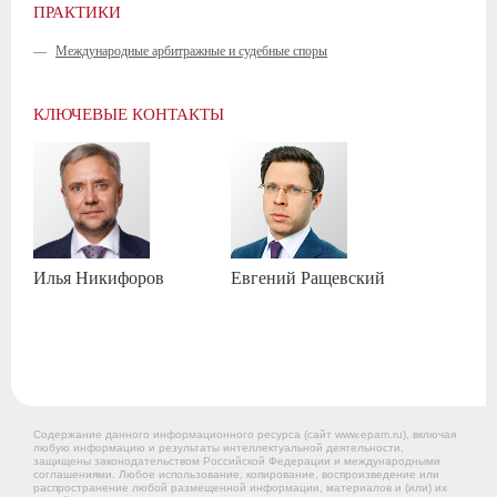
ПРАКТИКИ
—
Международные арбитражные и судебные споры
КЛЮЧЕВЫЕ КОНТАКТЫ
Илья
Никифоров
Евгений
Ращевский
Содержание данного информационного ресурса (сайт www.epam.ru), включая
любую информацию и результаты интеллектуальной деятельности,
защищены законодательством Российской Федерации и международными
соглашениями. Любое использование, копирование, воспроизведение или
распространение любой размещенной информации, материалов и (или) их