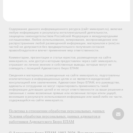
Содержание данного информационного ресурса (сайт www.epam.ru), включая
любую информацию и результаты интеллектуальной деятельности,
защищены законодательством Российской Федерации и международными
соглашениями. Любое использование, копирование, воспроизведение или
распространение любой размещенной информации, материалов и (или) их
частей не допускается без предварительного получения согласия
правообладателя и влечет применение мер ответственности.
Комментарии, презентации и статьи юристов, размещенные на сайте
www.epam.ru, или доступ к которым предоставлен через сайт www.epam.ru,
отражают их личное мнение и собственные выводы, которые могут не
совпадать с позицией Адвокатского бюро ЕПАМ.
Сведения и материалы, размещенные на сайте www.epam.ru, подготовлены
исключительно в информационных целях и не являются юридической
консультацией или заключением. Адвокатское бюро ЕПАМ, его руководство,
адвокаты и сотрудники не могут гарантировать применимость такой
информации для ваших целей и не несут ответственности за ваши решения и
связанные с ними возможные прямые или косвенные потери и/или ущерб,
возникшие в результате использования информации или какой-либо ее части,
содержащейся на сайте www.epam.ru.
Политика в отношении обработки персональных данных
Условия обработки персональных данных адвокатов и
работников Адвокатского Бюро ЕПАМ
© Адвокатское бюро ЕПАМ. 1993-2026. Все права защищены.