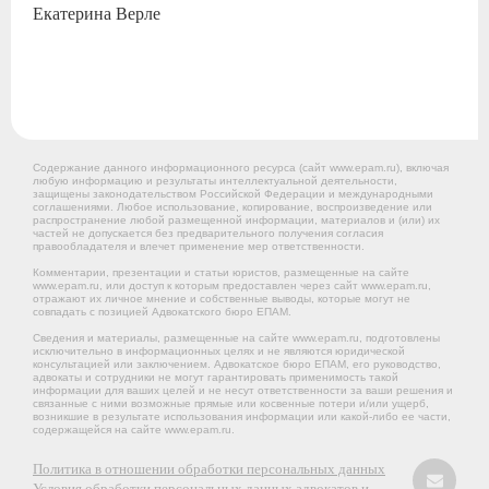
Екатерина
Верле
Содержание данного информационного ресурса (сайт www.epam.ru), включая
любую информацию и результаты интеллектуальной деятельности,
защищены законодательством Российской Федерации и международными
соглашениями. Любое использование, копирование, воспроизведение или
распространение любой размещенной информации, материалов и (или) их
частей не допускается без предварительного получения согласия
правообладателя и влечет применение мер ответственности.
Комментарии, презентации и статьи юристов, размещенные на сайте
www.epam.ru, или доступ к которым предоставлен через сайт www.epam.ru,
отражают их личное мнение и собственные выводы, которые могут не
совпадать с позицией Адвокатского бюро ЕПАМ.
Сведения и материалы, размещенные на сайте www.epam.ru, подготовлены
исключительно в информационных целях и не являются юридической
консультацией или заключением. Адвокатское бюро ЕПАМ, его руководство,
адвокаты и сотрудники не могут гарантировать применимость такой
информации для ваших целей и не несут ответственности за ваши решения и
связанные с ними возможные прямые или косвенные потери и/или ущерб,
возникшие в результате использования информации или какой-либо ее части,
содержащейся на сайте www.epam.ru.
Политика в отношении обработки персональных данных
Условия обработки персональных данных адвокатов и