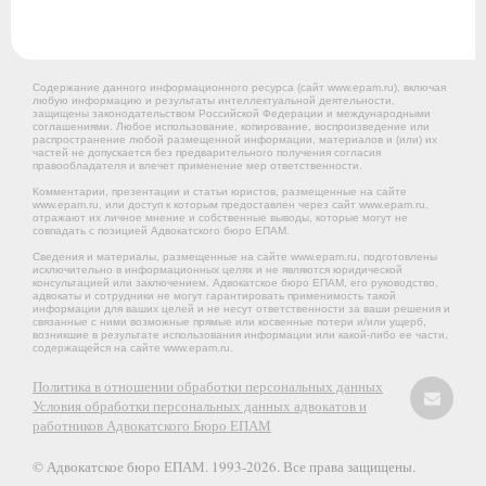
Содержание данного информационного ресурса (сайт www.epam.ru), включая
любую информацию и результаты интеллектуальной деятельности,
защищены законодательством Российской Федерации и международными
соглашениями. Любое использование, копирование, воспроизведение или
распространение любой размещенной информации, материалов и (или) их
частей не допускается без предварительного получения согласия
правообладателя и влечет применение мер ответственности.
Комментарии, презентации и статьи юристов, размещенные на сайте
www.epam.ru, или доступ к которым предоставлен через сайт www.epam.ru,
отражают их личное мнение и собственные выводы, которые могут не
совпадать с позицией Адвокатского бюро ЕПАМ.
Сведения и материалы, размещенные на сайте www.epam.ru, подготовлены
исключительно в информационных целях и не являются юридической
консультацией или заключением. Адвокатское бюро ЕПАМ, его руководство,
адвокаты и сотрудники не могут гарантировать применимость такой
информации для ваших целей и не несут ответственности за ваши решения и
связанные с ними возможные прямые или косвенные потери и/или ущерб,
возникшие в результате использования информации или какой-либо ее части,
содержащейся на сайте www.epam.ru.
Политика в отношении обработки персональных данных
Условия обработки персональных данных адвокатов и
работников Адвокатского Бюро ЕПАМ
© Адвокатское бюро ЕПАМ. 1993-2026. Все права защищены.