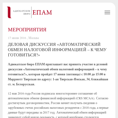
МЕРОПРИЯТИЯ
17 июня 2016 , Москва
ДЕЛОВАЯ ДИСКУССИЯ «АВТОМАТИЧЕСКИЙ
ОБМЕН НАЛОГОВОЙ ИНФОРМАЦИЕЙ – К ЧЕМУ
ГОТОВИТЬСЯ?»
Адвокатское бюро ЕПАМ приглашает вас принять участие в деловой
дискуссии
«Автоматический обмен налоговой информацией – к чему
готовиться?»
, которая пройдет 17 июня (пятница) с 10:00 до 15:00 в
Марриотт Тверская
по адресу:
1-ая Тверская-Ямская, 34
, ближайшая
ст. м. Белорусская.
12 мая 2016 года Россия подписала многостороннее соглашение об
автоматическом обмене финансовой информацией (CRS MCAA). Согласно
достигнутым договоренностям, Россия начнет получать сведения о
зарубежных счетах российских налоговых резидентов с 2018 года, а первые
данные будут переданы за 2017 год. Автоматический обмен информацией
знаменует собой новую реальность, с которой неизбежно столкнутся