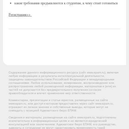
какие требования предъявляются к студентам, к чему стоит готовиться
Регистрация>>
Содержание данного информационного ресурса (сайт www.epam.ru), включая
любую информацию и результаты интеллектуальной деятельности,
защищены законодательством Российской Федерации и международными
соглашениями. Любое использование, копирование, воспроизведение или
распространение любой размещенной информации, материалов и (или) их
частей не допускается без предварительного получения согласия
правообладателя и влечет применение мер ответственности.
Комментарии, презентации и статьи юристов, размещенные на сайте
www.epam.ru, или доступ к которым предоставлен через сайт www.epam.ru,
отражают их личное мнение и собственные выводы, которые могут не
совпадать с позицией Адвокатского бюро ЕПАМ.
Сведения и материалы, размещенные на сайте www.epam.ru, подготовлены
исключительно в информационных целях и не являются юридической
консультацией или заключением. Адвокатское бюро ЕПАМ, его руководство,
адвокаты и сотрудники не могут гарантировать применимость такой