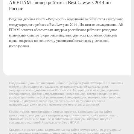
АБ ЕПАМ - лидер рейтинга Best Lawyers 2014 по
России
Ведущая деловая газета «Ведомости» опубликовала результаты ежегодного
международного рейтинга Best Lawyers 2014 . По итогам исследования, АБ
ЕПАМ остается абсолютным лидером российского рейтинга: рекордное
количество юристов Бюро рекомендовано для всех ключевых областей
права, опережая по количеству упоминаний остальных участников
исследования.
Содержание данного информационного ресурса (сайт www.epam.ru), включая
любую информацию и результаты интеллектуальной деятельности,
защищены законодательством Российской Федерации и международными
соглашениями. Любое использование, копирование, воспроизведение или
распространение любой размещенной информации, материалов и (или) их
частей не допускается без предварительного получения согласия
правообладателя и влечет применение мер ответственности.
Комментарии, презентации и статьи юристов, размещенные на сайте
www.epam.ru, или доступ к которым предоставлен через сайт www.epam.ru,
отражают их личное мнение и собственные выводы, которые могут не
совпадать с позицией Адвокатского бюро ЕПАМ.
Сведения и материалы, размещенные на сайте www.epam.ru, подготовлены
исключительно в информационных целях и не являются юридической