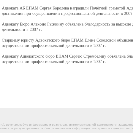
Адвоката АБ ЕПАМ Сергея Королева наградили Почётной грамотой Адво
достижения при осуществлении профессиональной деятельности в 2007 
Адвокату Бюро Алексею Рыжкину объявлена благодарность за высокие
деятельности в 2007 г.
Старшему юристу Адвокатского бюро ЕПАМ Елене Соколовой объявлена
осуществлении профессиональной деятельности в 2007 г.
Адвокату Адвокатского бюро ЕПАМ Сергею Стрембелеву объявлена благ
осуществлении профессиональной деятельности в 2007 г.
.ru), включая любую информацию и результаты интеллектуальной деятельности, защище
ение или распространение любой размещенной информации, материалов и (или) их частей