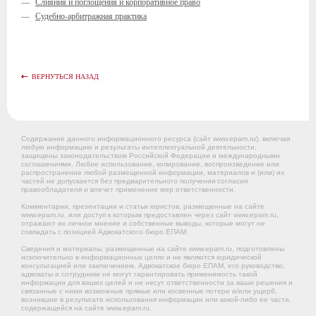
—
Слияния и поглощения и корпоративное право
—
Судебно-арбитражная практика
ВЕРНУТЬСЯ НАЗАД
Содержание данного информационного ресурса (сайт www.epam.ru), включая
любую информацию и результаты интеллектуальной деятельности,
защищены законодательством Российской Федерации и международными
соглашениями. Любое использование, копирование, воспроизведение или
распространение любой размещенной информации, материалов и (или) их
частей не допускается без предварительного получения согласия
правообладателя и влечет применение мер ответственности.
Комментарии, презентации и статьи юристов, размещенные на сайте
www.epam.ru, или доступ к которым предоставлен через сайт www.epam.ru,
отражают их личное мнение и собственные выводы, которые могут не
совпадать с позицией Адвокатского бюро ЕПАМ.
Сведения и материалы, размещенные на сайте www.epam.ru, подготовлены
исключительно в информационных целях и не являются юридической
консультацией или заключением. Адвокатское бюро ЕПАМ, его руководство,
адвокаты и сотрудники не могут гарантировать применимость такой
информации для ваших целей и не несут ответственности за ваши решения и
связанные с ними возможные прямые или косвенные потери и/или ущерб,
возникшие в результате использования информации или какой-либо ее части,
содержащейся на сайте www.epam.ru.