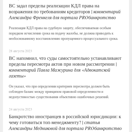
ВС задал пределы реализации КДЛ права на
возражения по требованиям кредиторов |
комментарий
Александра Френкеля для портала PROбанкротство
Реализация КДЛ права на судебную защиту, обеспечиваемая особым
порядком исчисления срока на подачу жалобы, не должна приводить к
необоснованному восстановлению пропущенного процессуального срока.
28 августа 2023
ВС напомнил, что суды самостоятельно устанавливают
пределы пересмотра актов при новом рассмотрении |
комментарий Павла Мажурина для «Адвокатской
газеты»
Он указал, что при определении критериев пересмотра должен быть
соблюден баланс между принципом правовой определенности и
недопустимостью существования объективно ошибочных решений.
24 августа 2023
Банкротство иностранцев в российской юрисдикции: к
чему готовиться топ-менеджменту? |
статья
Александры Медниковой для портала PROбанкротство