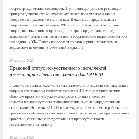
Росреестр подготовил законопроект1, уточняющий условия реализации
принципа единства судьбы публичного земельного участка и здания
(сооружения), расположенного на нем. В частности, предлагаемыми
поправками в Земельный кодекс РФ он решил снять, пожалуй, главный
вопрос, возникающий на практике, — вопрос определения площади
земельного участка в случае его выкупа собственником расположенного на
нем здания. «ЭЖ-Юрист» попросил экспертов оценить предлагаемые
ведомством изменения в Земельный кодекс РФ.
29 августа 2023
Правовой статус искусственного интеллекта|
комментарий Ильи Никифорова для РАПСИ
В связи с развитием технологии искусственного интеллекта все чаще встает
вопрос о его правовом статусе: является ли ИИ только​ специфическим
объектом права или его уже​ можно рассматривать в качестве
самостоятельного субъекта правоотношений, пусть и с определенными
оговорками? Эксперты РАПСИ порассуждали о том, могут ли роботы иметь
права и нести обязанности наравне с человеком, а также разобрали основные
проблемы, связанные с предоставлением правосубъектности
искусственному интеллекту.
28 августа 2023