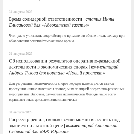
31 августа 2023
Бремя солидарной ответственности |
статья Инны
Елисановой для «Адвокатской газеты»
Что нужно учитывать, ходатайствуя о применении обеспечительных мер при
обжаловании решений таможенного органа.
31 августа 2023
Об использовании результатов оперативно-разыскной
деятельности в экономических спорах |
комментарий
Андрея Тузова для портала «Новый проспект»
Для разрешения экономических споров нередко используются записи
прослушки и иные материалы проводимых полицией оперативно-разыскных
мероприятий. Впрочем, служители экономической Фемиды чаще всего
оценивают такие доказательства скептически.
31 августа 2023
Росреестр решил, сколько земли можно выкупить под
зданием по льготной цене |
комментарий Анастасии
Себякиной для «ЭЖ-Юрист»