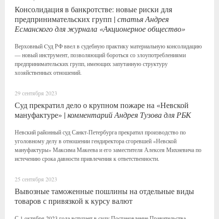
Консолидация в банкротстве: новые риски для
предпринимательских групп |
статья Андрея
Есманского для журнала «Акционерное общество»
Верховный Cуд РФ ввел в судебную практику материальную консолидацию
— новый инструмент, позволяющий бороться со злоупотреблениями
предпринимательских групп, имеющих запутанную структуру
хозяйственных отношений.
29 сентября 2023
Суд прекратил дело о крупном пожаре на «Невской
мануфактуре» |
комментарий Андрея Тузова для РБК
Невский районный суд Санкт-Петербурга прекратил производство по
уголовному делу в отношении гендиректора сгоревшей «Невской
мануфактуры» Максима Макеева и его заместителя Алексея Михневича по
истечению срока давности привлечения к ответственности.
25 сентября 2023
Вывозные таможенные пошлины на отдельные виды
товаров с привязкой к курсу валют
С 1 октября 2023 года вступает в силу Постановление Правительства