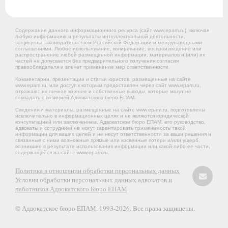
Содержание данного информационного ресурса (сайт www.epam.ru), включая
любую информацию и результаты интеллектуальной деятельности,
защищены законодательством Российской Федерации и международными
соглашениями. Любое использование, копирование, воспроизведение или
распространение любой размещенной информации, материалов и (или) их
частей не допускается без предварительного получения согласия
правообладателя и влечет применение мер ответственности.
Комментарии, презентации и статьи юристов, размещенные на сайте
www.epam.ru, или доступ к которым предоставлен через сайт www.epam.ru,
отражают их личное мнение и собственные выводы, которые могут не
совпадать с позицией Адвокатского бюро ЕПАМ.
Сведения и материалы, размещенные на сайте www.epam.ru, подготовлены
исключительно в информационных целях и не являются юридической
консультацией или заключением. Адвокатское бюро ЕПАМ, его руководство,
адвокаты и сотрудники не могут гарантировать применимость такой
информации для ваших целей и не несут ответственности за ваши решения и
связанные с ними возможные прямые или косвенные потери и/или ущерб,
возникшие в результате использования информации или какой-либо ее части,
содержащейся на сайте www.epam.ru.
Политика в отношении обработки персональных данных
Условия обработки персональных данных адвокатов и
работников Адвокатского Бюро ЕПАМ
© Адвокатское бюро ЕПАМ. 1993-2026. Все права защищены.