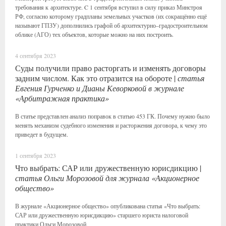
требования к архитектуре. C 1 сентября вступил в силу приказ Минстроя
РФ, согласно которому градпланы земельных участков (их сокращённо ещё
называют ГПЗУ) дополнились графой об архитектурно–градостроительном
облике (АГО) тех объектов, которые можно на них построить.
4 сентября 2023
Суды получили право расторгать и изменять договоры
задним числом. Как это отразится на обороте |
статья
Евгения Гурченко и Дианы Кеворковой в журнале
«Арбитражная практика»
В статье представлен анализ поправок в статью 453 ГК. Почему нужно было
менять механизм судебного изменения и расторжения договора, к чему это
приведет в будущем.
1 сентября 2023
Что выбрать: САР или дружественную юрисдикцию |
статья Ольги Морозовой для журнала «Акционерное
общество»
В журнале «Акционерное общество» опубликована статья «Что выбрать:
САР или дружественную юрисдикцию» старшего юриста налоговой
практики Ольги Морозовой.