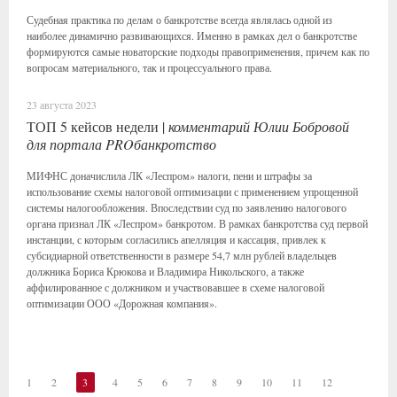
Судебная практика по делам о банкротстве всегда являлась одной из
наиболее динамично развивающихся. Именно в рамках дел о банкротстве
формируются самые новаторские подходы правоприменения, причем как по
вопросам материального, так и процессуального права.
23 августа 2023
ТОП 5 кейсов недели |
комментарий Юлии Бобровой
для портала PROбанкротство
МИФНС доначислила ЛК «Леспром» налоги, пени и штрафы за
использование схемы налоговой оптимизации с применением упрощенной
системы налогообложения. Впоследствии суд по заявлению налогового
органа признал ЛК «Леспром» банкротом. В рамках банкротства суд первой
инстанции, с которым согласились апелляция и кассация, привлек к
субсидиарной ответственности в размере 54,7 млн рублей владельцев
должника Бориса Крюкова и Владимира Никольского, а также
аффилированное с должником и участвовавшее в схеме налоговой
оптимизации ООО «Дорожная компания».
1
2
3
4
5
6
7
8
9
10
11
12