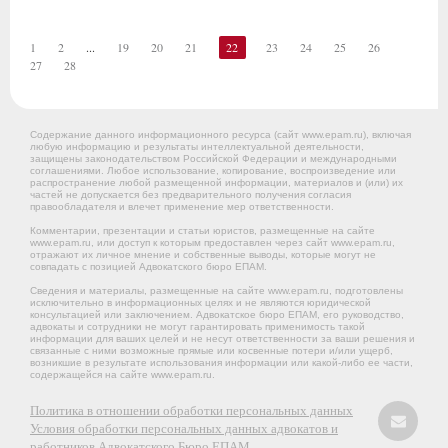
1
2
...
19
20
21
22
23
24
25
26
27
28
Содержание данного информационного ресурса (сайт www.epam.ru), включая
любую информацию и результаты интеллектуальной деятельности,
защищены законодательством Российской Федерации и международными
соглашениями. Любое использование, копирование, воспроизведение или
распространение любой размещенной информации, материалов и (или) их
частей не допускается без предварительного получения согласия
правообладателя и влечет применение мер ответственности.
Комментарии, презентации и статьи юристов, размещенные на сайте
www.epam.ru, или доступ к которым предоставлен через сайт www.epam.ru,
отражают их личное мнение и собственные выводы, которые могут не
совпадать с позицией Адвокатского бюро ЕПАМ.
Сведения и материалы, размещенные на сайте www.epam.ru, подготовлены
исключительно в информационных целях и не являются юридической
консультацией или заключением. Адвокатское бюро ЕПАМ, его руководство,
адвокаты и сотрудники не могут гарантировать применимость такой
информации для ваших целей и не несут ответственности за ваши решения и
связанные с ними возможные прямые или косвенные потери и/или ущерб,
возникшие в результате использования информации или какой-либо ее части,
содержащейся на сайте www.epam.ru.
Политика в отношении обработки персональных данных
Условия обработки персональных данных адвокатов и
работников Адвокатского Бюро ЕПАМ