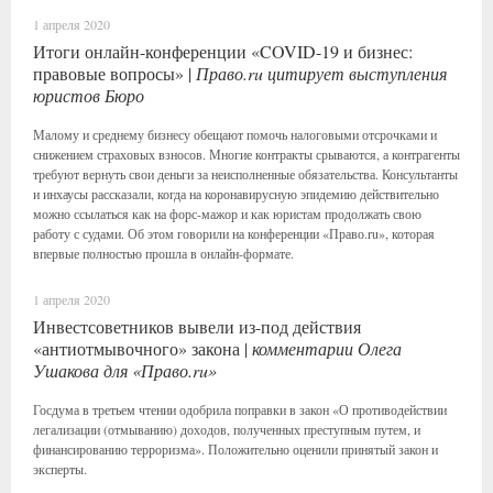
1 апреля 2020
Итоги онлайн-конференции «COVID-19 и бизнес:
правовые вопросы» |
Право.ru цитирует выступления
юристов Бюро
Малому и среднему бизнесу обещают помочь налоговыми отсрочками и
снижением страховых взносов. Многие контракты срываются, а контрагенты
требуют вернуть свои деньги за неисполненные обязательства. Консультанты
и инхаусы рассказали, когда на коронавирусную эпидемию действительно
можно ссылаться как на форс-мажор и как юристам продолжать свою
работу с судами. Об этом говорили на конференции «Право.ru», которая
впервые полностью прошла в онлайн-формате.
1 апреля 2020
Инвестсоветников вывели из-под действия
«антиотмывочного» закона |
комментарии Олега
Ушакова для «Право.ru»
Госдума в третьем чтении одобрила поправки в закон «О противодействии
легализации (отмыванию) доходов, полученных преступным путем, и
финансированию терроризма». Положительно оценили принятый закон и
эксперты.