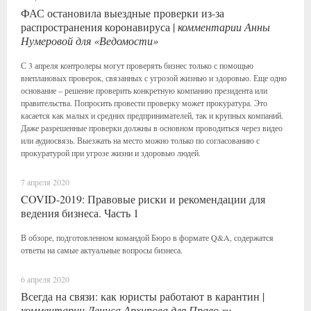
ФАС остановила выездные проверки из-за
распространения коронавируса |
комментарии Анны
Нумеровой для «Ведомости»
С 3 апреля контролеры могут проверять бизнес только с помощью
внеплановых проверок, связанных с угрозой жизнью и здоровью. Еще одно
основание – решение проверить конкретную компанию президента или
правительства. Попросить провести проверку может прокуратура. Это
касается как малых и средних предпринимателей, так и крупных компаний.
Даже разрешенные проверки должны в основном проводиться через видео
или аудиосвязь. Выезжать на место можно только по согласованию с
прокуратурой при угрозе жизни и здоровью людей.
7 апреля 2020
COVID-2019: Правовые риски и рекомендации для
ведения бизнеса. Часть 1
В обзоре, подготовленном командой Бюро в формате Q&A, содержатся
ответы на самые актуальные вопросы бизнеса.
6 апреля 2020
Всегда на связи: как юристы работают в карантин |
комментарии Дениса Архипова для Право.ru