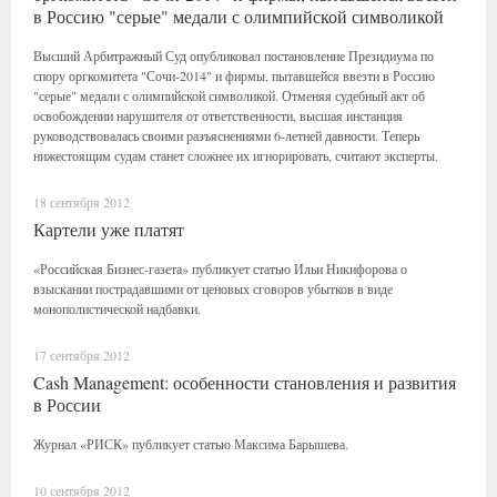
в Россию "серые" медали с олимпийской символикой
Высший Арбитражный Суд опубликовал постановление Президиума по
спору оргкомитета "Сочи-2014" и фирмы, пытавшейся ввезти в Россию
"серые" медали с олимпийской символикой. Отменяя судебный акт об
освобождении нарушителя от ответственности, высшая инстанция
руководствовалась своими разъяснениями 6-летней давности. Теперь
нижестоящим судам станет сложнее их игнорировать, считают эксперты.
18 сентября 2012
Картели уже платят
«Российская Бизнес-газета» публикует статью Ильи Никифорова о
взыскании пострадавшими от ценовых сговоров убытков в виде
монополистической надбавки.
17 сентября 2012
Cash Management: особенности становления и развития
в России
Журнал «РИСК» публикует статью Максима Барышева.
10 сентября 2012