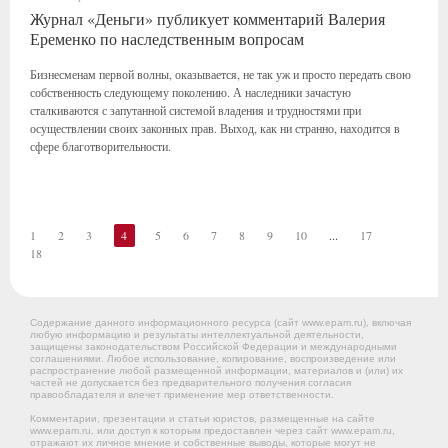
Журнал «Деньги» публикует комментарий Валерия
Еременко по наследственным вопросам
Бизнесменам первой волны, оказывается, не так уж и просто передать свою
собственность следующему поколению. А наследники зачастую
сталкиваются с запутанной системой владения и трудностями при
осуществлении своих законных прав. Выход, как ни странно, находится в
сфере благотворительности.
1
2
3
4
5
6
7
8
9
10
...
17
18
Содержание данного информационного ресурса (сайт www.epam.ru), включая
любую информацию и результаты интеллектуальной деятельности,
защищены законодательством Российской Федерации и международными
соглашениями. Любое использование, копирование, воспроизведение или
распространение любой размещенной информации, материалов и (или) их
частей не допускается без предварительного получения согласия
правообладателя и влечет применение мер ответственности.
Комментарии, презентации и статьи юристов, размещенные на сайте
www.epam.ru, или доступ к которым предоставлен через сайт www.epam.ru,
отражают их личное мнение и собственные выводы, которые могут не