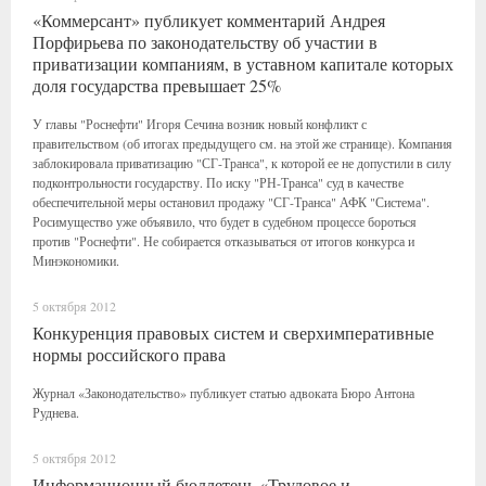
«Коммерсант» публикует комментарий Андрея
Порфирьева по законодательству об участии в
приватизации компаниям, в уставном капитале которых
доля государства превышает 25%
У главы "Роснефти" Игоря Сечина возник новый конфликт с
правительством (об итогах предыдущего см. на этой же странице). Компания
заблокировала приватизацию "СГ-Транса", к которой ее не допустили в силу
подконтрольности государству. По иску "РН-Транса" суд в качестве
обеспечительной меры остановил продажу "СГ-Транса" АФК "Система".
Росимущество уже объявило, что будет в судебном процессе бороться
против "Роснефти". Не собирается отказываться от итогов конкурса и
Минэкономики.
5 октября 2012
Конкуренция правовых систем и сверхимперативные
нормы российского права
Журнал «Законодательство» публикует статью адвоката Бюро Антона
Руднева.
5 октября 2012
Информационный бюллетень «Трудовое и