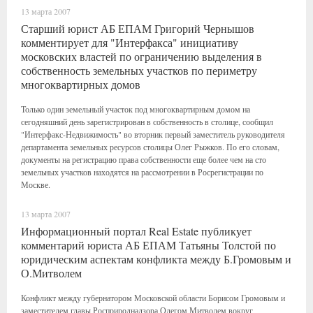
13 марта 2007
Старший юрист АБ ЕПАМ Григорий Чернышов
комментирует для "Интерфакса" инициативу
московских властей по ограничению выделения в
собственность земельных участков по периметру
многоквартирных домов
Только один земельный участок под многоквартирным домом на
сегодняшний день зарегистрирован в собственность в столице, сообщил
"Интерфакс-Недвижимость" во вторник первый заместитель руководителя
департамента земельных ресурсов столицы Олег Рыжков. По его словам,
документы на регистрацию права собственности еще более чем на сто
земельных участков находятся на рассмотрении в Росрегистрации по
Москве.
13 марта 2007
Информационный портал Real Estate публикует
комментарий юриста АБ ЕПАМ Татьяны Толстой по
юридическим аспектам конфликта между Б.Громовым и
О.Митволем
Конфликт между губернатором Московской области Борисом Громовым и
заместителем главы Росприроднадзора Олегом Митволем вокруг