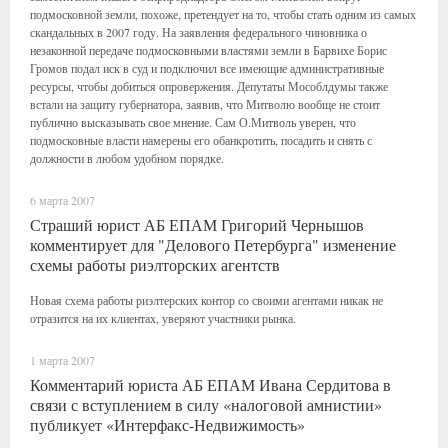
подмосковной земли, похоже, претендует на то, чтобы стать одним из самых
скандальных в 2007 году. На заявления федерального чиновника о
незаконной передаче подмосковными властями земли в Барвихе Борис
Громов подал иск в суд и подключил все имеющие административные
ресурсы, чтобы добиться опровержения. Депутаты Мособлдумы также
встали на защиту губернатора, заявив, что Митволю вообще не стоит
публично высказывать свое мнение. Сам О.Митволь уверен, что
подмосковные власти намерены его обанкротить, посадить и снять с
должности в любом удобном порядке.
6 марта 2007
Страший юрист АБ ЕПАМ Григорий Чернышов
комментирует для "Делового Петербурга" изменение
схемы работы риэлторских агентств
Новая схема работы риэлтерских контор со своими агентами никак не
отразится на их клиентах, уверяют участники рынка.
1 марта 2007
Комментарий юриста АБ ЕПАМ Ивана Сердитова в
связи с вступлением в силу «налоговой амнистии»
публикует «Интерфакс-Недвижимость»