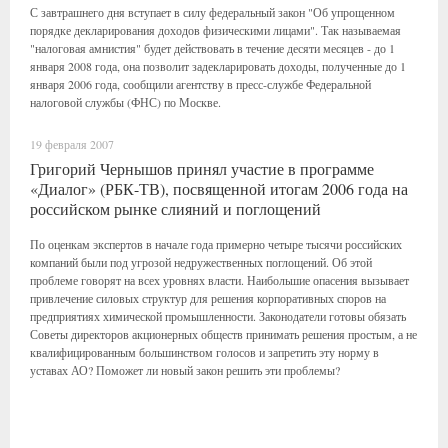
С завтрашнего дня вступает в силу федеральный закон "Об упрощенном
порядке декларирования доходов физическими лицами". Так называемая
"налоговая амнистия" будет действовать в течение десяти месяцев - до 1
января 2008 года, она позволит задекларировать доходы, полученные до 1
января 2006 года, сообщили агентству в пресс-службе Федеральной
налоговой службы (ФНС) по Москве.
19 февраля 2007
Григорий Чернышов принял участие в программе
«Диалог» (РБК-ТВ), посвященной итогам 2006 года на
российском рынке слияний и поглощений
По оценкам экспертов в начале года примерно четыре тысячи российских
компаний были под угрозой недружественных поглощений. Об этой
проблеме говорят на всех уровнях власти. Наибольшие опасения вызывает
привлечение силовых структур для решения корпоративных споров на
предприятиях химической промышленности. Законодатели готовы обязать
Советы директоров акционерных обществ принимать решения простым, а не
квалифицированным большинством голосов и запретить эту норму в
уставах АО? Поможет ли новый закон решить эти проблемы?