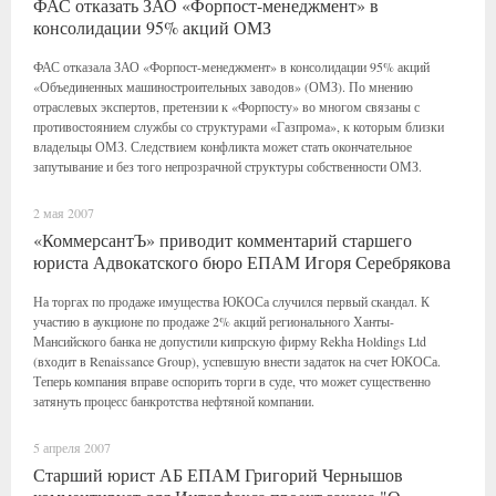
ФАС отказать ЗАО «Форпост-менеджмент» в
консолидации 95% акций ОМЗ
ФАС отказала ЗАО «Форпост-менеджмент» в консолидации 95% акций
«Объединенных машиностроительных заводов» (ОМЗ). По мнению
отраслевых экспертов, претензии к «Форпосту» во многом связаны с
противостоянием службы со структурами «Газпрома», к которым близки
владельцы ОМЗ. Следствием конфликта может стать окончательное
запутывание и без того непрозрачной структуры собственности ОМЗ.
2 мая 2007
«КоммерсантЪ» приводит комментарий старшего
юриста Адвокатского бюро ЕПАМ Игоря Серебрякова
На торгах по продаже имущества ЮКОСа случился первый скандал. К
участию в аукционе по продаже 2% акций регионального Ханты-
Мансийского банка не допустили кипрскую фирму Rekha Holdings Ltd
(входит в Renaissance Group), успевшую внести задаток на счет ЮКОСа.
Теперь компания вправе оспорить торги в суде, что может существенно
затянуть процесс банкротства нефтяной компании.
5 апреля 2007
Старший юрист АБ ЕПАМ Григорий Чернышов