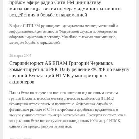
прямом эфире радио Сити-FM инициативу
минздравсоцразвития по мерам административного
воздействия в борьбе с наркоманией
В эфире СИТИ-FM руководитель департамента межведомственной и
информационной деятельности Федеральной службы по контролю за
оборотом наркотиков Александр Михайлов высказал свое мнение о
методике борьбы с наркоманией.
20 марта 2007
Старший юрист АБ ЕПАМ Григорий Чернышов
комментирует для РБК-Daily решение ФСФР по выкупу
группой Evraz акций НТМК у миноритарных
акционеров
Планы Evraz по получению полного контроля над основным активом
группы Нижнетагильским металлургическим комбинатом (НТМК)
неожиданно натолкнулись на препятствие. Федеральная служба по
финансовым рынкам (ФСФР) потребовала доработать предложение о
выкупе у миноритариев 5% акций меткомбината. Эксперты считают, что в
конце концов Evraz все же сумеет консолидировать 100% акций НТМК,
однако этот процесс рискует затянуться.