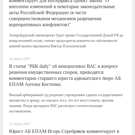
комментирует для Интерфакса проект закона "О
внесении изменений в некоторые законодательные
акты Российской Федерации (в части
совершенствования механизмов разрешения
корпоративных конфликтов)"
Антирейдерский законопроект будет принят Государственной Думой РФ до
конца весенней сессии, считает председатель комитета по собственности
нижней палаты парламента Виктор Плескачевский.
30 марта 2007
В статье "РБК daily" об инициативах ВАС в вопросе
решения имущественных споров, приводятся
комментарии старшего юриста адвокатского бюро АБ
ЕПАМ Антона Костенко.
Высший арбитражный суд разрешит учреждениям сдавать государственное
имущество в аренду, не опасаясь того, что его могут изъять, признав
лишним. Вчера президиум ВАС рассмотрел соответствующее
постановление.
22 марта 2007
Юрист АБ ЕПАМ Игорь Серебряков комментирует в