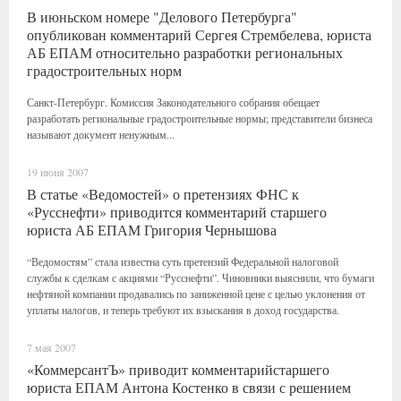
В июньском номере "Делового Петербурга"
опубликован комментарий Сергея Стрембелева, юриста
АБ ЕПАМ относительно разработки региональных
градостроительных норм
Санкт-Петербург. Комиссия Законодательного собрания обещает
разработать региональные градостроительные нормы; представители бизнеса
называют документ ненужным...
19 июня 2007
В статье «Ведомостей» о претензиях ФНС к
«Русснефти» приводится комментарий старшего
юриста АБ ЕПАМ Григория Чернышова
“Ведомостям” стала известна суть претензий Федеральной налоговой
службы к сделкам с акциями “Русснефти”. Чиновники выяснили, что бумаги
нефтяной компании продавались по заниженной цене с целью уклонения от
уплаты налогов, и теперь требуют их взыскания в доход государства.
7 мая 2007
«КоммерсантЪ» приводит комментарийстаршего
юриста ЕПАМ Антона Костенко в связи с решением