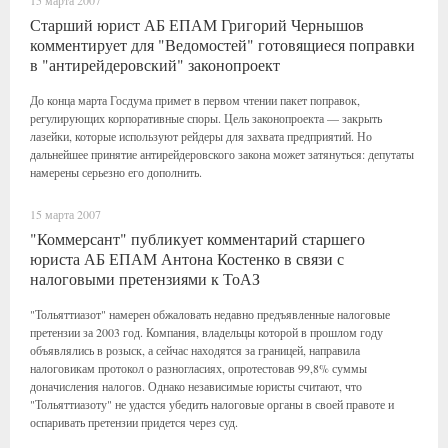
15 марта 2007
Старший юрист АБ ЕПАМ Григорий Чернышов
комментирует для "Ведомостей" готовящиеся поправки
в "антирейдеровский" законопроект
До конца марта Госдума примет в первом чтении пакет поправок,
регулирующих корпоративные споры. Цель законопроекта — закрыть
лазейки, которые используют рейдеры для захвата предприятий. Но
дальнейшее принятие антирейдеровского закона может затянуться: депутаты
намерены серьезно его дополнить.
15 марта 2007
"Коммерсант" публикует комментарий старшего
юриста АБ ЕПАМ Антона Костенко в связи с
налоговыми претензиями к ТоАЗ
"Тольяттиазот" намерен обжаловать недавно предъявленные налоговые
претензии за 2003 год. Компания, владельцы которой в прошлом году
объявлялись в розыск, а сейчас находятся за границей, направила
налоговикам протокол о разногласиях, опротестовав 99,8% суммы
доначисления налогов. Однако независимые юристы считают, что
"Тольяттиазоту" не удастся убедить налоговые органы в своей правоте и
оспаривать претензии придется через суд.