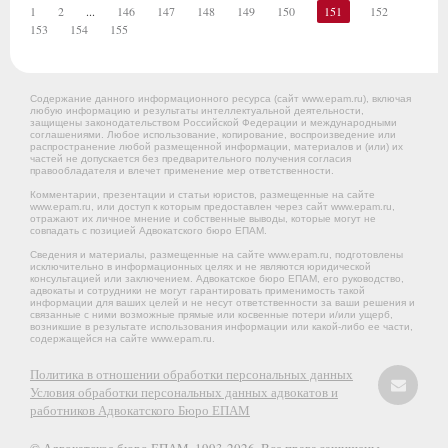
1
2
...
146
147
148
149
150
151
152
153
154
155
Содержание данного информационного ресурса (сайт www.epam.ru), включая
любую информацию и результаты интеллектуальной деятельности,
защищены законодательством Российской Федерации и международными
соглашениями. Любое использование, копирование, воспроизведение или
распространение любой размещенной информации, материалов и (или) их
частей не допускается без предварительного получения согласия
правообладателя и влечет применение мер ответственности.
Комментарии, презентации и статьи юристов, размещенные на сайте
www.epam.ru, или доступ к которым предоставлен через сайт www.epam.ru,
отражают их личное мнение и собственные выводы, которые могут не
совпадать с позицией Адвокатского бюро ЕПАМ.
Сведения и материалы, размещенные на сайте www.epam.ru, подготовлены
исключительно в информационных целях и не являются юридической
консультацией или заключением. Адвокатское бюро ЕПАМ, его руководство,
адвокаты и сотрудники не могут гарантировать применимость такой
информации для ваших целей и не несут ответственности за ваши решения и
связанные с ними возможные прямые или косвенные потери и/или ущерб,
возникшие в результате использования информации или какой-либо ее части,
содержащейся на сайте www.epam.ru.
Политика в отношении обработки персональных данных
Условия обработки персональных данных адвокатов и
работников Адвокатского Бюро ЕПАМ