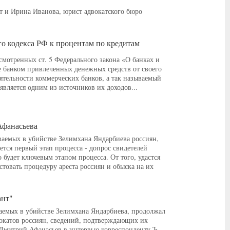
 и Ирина Иванова, юрист адвокатского бюро
го кодекса РФ к процентам по кредитам
мотренных ст. 5 Федерального закона «О банках и
ие банком привлеченных денежных средств от своего
ятельности коммерческих банков, а так называемый
вляется одним из источников их доходов...
Афанасьева
аемых в убийстве Зелимхана Яндарбиева россиян,
ется первый этап процесса - допрос свидетелей
 будет ключевым этапом процесса. От того, удастся
товать процедуру ареста россиян и обыска на их
ант"
ваемых в убийстве Зелимхана Яндарбиева, продолжал
окатов россиян, сведений, подтверждающих их
в Дмитрий Афанасьев в интервью корреспонденту Ъ