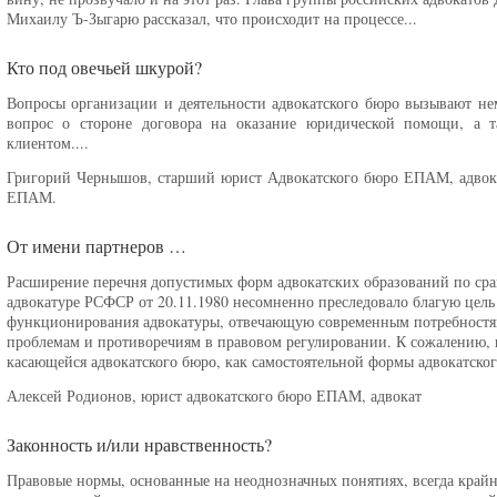
Михаилу Ъ-Зыгарю рассказал, что происходит на процессе...
Кто под овечьей шкурой?
Вопросы организации и деятельности адвокатского бюро вызывают не
вопрос о стороне договора на оказание юридической помощи, а т
клиентом....
Григорий Чернышов, старший юрист Адвокатского бюро ЕПАМ, адвока
ЕПАМ.
От имени партнеров …
Расширение перечня допустимых форм адвокатских образований по ср
адвокатуре РСФСР от 20.11.1980 несомненно преследовало благую цель
функционирования адвокатуры, отвечающую современным потребностям
проблемам и противоречиям в правовом регулировании. К сожалению, н
касающейся адвокатского бюро, как самостоятельной формы адвокатског
Алексей Родионов, юрист адвокатского бюро ЕПАМ, адвокат
Законность и/или нравственность?
Правовые нормы, основанные на неоднозначных понятиях, всегда край