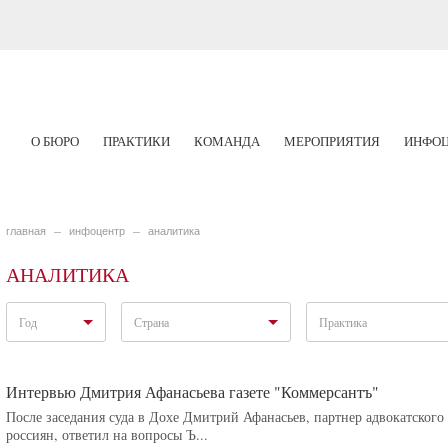
О БЮРО
ПРАКТИКИ
КОМАНДА
МЕРОПРИЯТИЯ
ИНФОЦ
главная
инфоцентр
аналитика
АНАЛИТИКА
Год
Страна
Практика
Интервью Дмитрия Афанасьева газете "Коммерсантъ"
После заседания суда в Дохе Дмитрий Афанасьев, партнер адвокатског
россиян, ответил на вопросы Ъ...