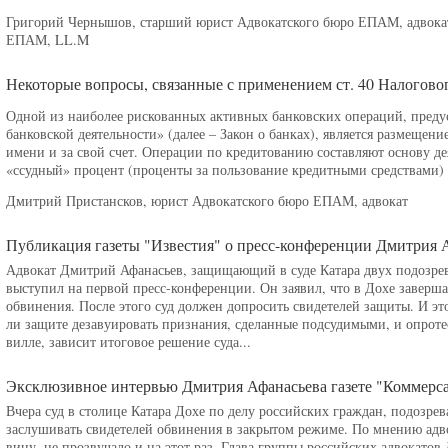
Григорий Чернышов, старший юрист Адвокатского бюро ЕПАМ, адвокат
ЕПАМ, LL.M
Некоторые вопросы, связанные с применением ст. 40 Налогово
Одной из наиболее рискованных активных банковских операций, предус
банковской деятельности» (далее – Закон о банках), является размещен
имени и за свой счет. Операции по кредитованию составляют основу де
«ссудный» процент (проценты за пользование кредитными средствами) я
Дмитрий Пристансков, юрист Адвокатского бюро ЕПАМ, адвокат
Публикация газеты "Известия" о пресс-конференции Дмитрия 
Адвокат Дмитрий Афанасьев, защищающий в суде Катара двух подозрев
выступил на первой пресс-конференции. Он заявил, что в Дохе заверша
обвинения. После этого суд должен допросить свидетелей защиты. И это
ли защите дезавуировать признания, сделанные подсудимыми, и опротес
вилле, зависит итоговое решение суда...
Эксклюзивное интервью Дмитрия Афанасьева газете "Коммерс
Вчера суд в столице Катара Дохе по делу российских граждан, подозре
заслушивать свидетелей обвинения в закрытом режиме. По мнению адв
вину, не прозвучало и на этот раз. Глава группы российских адвокато