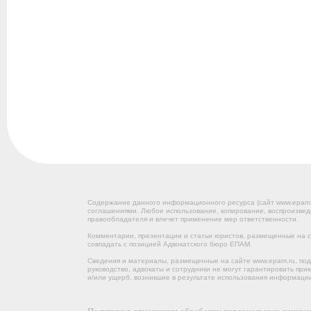
Содержание данного информационного ресурса (сайт www.epam
соглашениями. Любое использование, копирование, воспроизвед
правообладателя и влечет применение мер ответственности.
Комментарии, презентации и статьи юристов, размещенные на са
совпадать с позицией Адвокатского бюро ЕПАМ.
Сведения и материалы, размещенные на сайте www.epam.ru, под
руководство, адвокаты и сотрудники не могут гарантировать пр
и/или ущерб, возникшие в результате использования информации
Политика в отношении обработки персональных данны