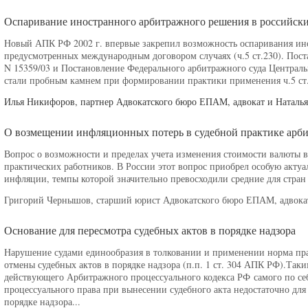
Оспаривание иностранного арбитражного решения в российских
Новый АПК РФ 2002 г. впервые закрепил возможность оспаривания и
предусмотренных международным договором случаях (ч.5 ст.230). Пост
N 15359/03 и Постановление Федерального арбитражного суда Центрально
стали пробным камнем при формировании практики применения ч.5 ст.
Илья Никифоров, партнер Адвокатского бюро ЕПАМ, адвокат и Натал
О возмещении инфляционных потерь в судебной практике арб
Вопрос о возможности и пределах учета изменения стоимости валюты в
практических работников. В России этот вопрос приобрел особую акту
инфляции, темпы которой значительно превосходили средние для стран
Григорий Чернышов, старший юрист Адвокатского бюро ЕПАМ, адвока
Основание для пересмотра судебных актов в порядке надзора
Нарушение судами единообразия в толковании и применении норма пра
отмены судебных актов в порядке надзора (п.п. 1 ст. 304 АПК РФ).Таки
действующего Арбитражного процессуального кодекса РФ самого по се
процессуального права при вынесении судебного акта недостаточно для
порядке надзора...