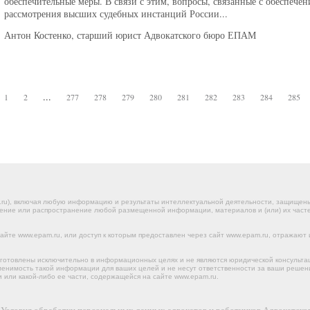
обеспечительные меры. В связи с этим, вопросы, связанные с обеспечен
рассмотрения высших судебных инстанций России...
Антон Костенко, старший юрист Адвокатского бюро ЕПАМ
...
1
2
277
278
279
280
281
282
283
284
285
.ru), включая любую информацию и результаты интеллектуальной деятельности, защище
ение или распространение любой размещенной информации, материалов и (или) их частей
йте www.epam.ru, или доступ к которым предоставлен через сайт www.epam.ru, отражают 
готовлены исключительно в информационных целях и не являются юридической консульта
именимость такой информации для ваших целей и не несут ответственности за ваши реше
 или какой-либо ее части, содержащейся на сайте www.epam.ru.
х
Условия обработки персональных данных адвокатов и работников Адвокатс