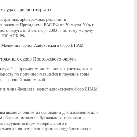
 судах - двери открыты
ностранных арбитражных решений в
ановление Президиума ВАС РФ от 30 марта 2004 г.
го округа от 2 сентября 2003 г. по тому же делу
 230 АПК РФ...
ья Малямина юрист Адвокатского бюро ЕПАМ
итражных судов Поволжского округа
сегда был предметом внимания как ученых, так и
альность по причине имевшейся в прежние годы
 с рыночной экономикой...
т и Анна Яковлева, юрист адвокатского бюро ЕПАМ
ва является одним из оснований для изменения или
м образом, исходя из буквального толкования
бе нарушения норм материального и
 отмены или изменения данного судебного акта в