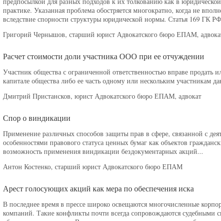
предпосылкой для разных подходов к их толкованию как в юридической
практике. Указанная проблема обостряется многократно, когда не впол
вследствие спорности структуры юридической нормы. Статья 169 ГК РФ
Григорий Чернышов, старший юрист Адвокатского бюро ЕПАМ, адвока
Расчет стоимости доли участника ООО при ее отчуждении
Участник общества с ограниченной ответственностью вправе продать и
капитале общества либо ее часть одному или нескольким участникам да
Дмитрий Пристансков, юрист Адвокатского бюро ЕПАМ, адвокат
Спор о виндикации
Применение различных способов защиты прав в сфере, связанной с дея
особенностями правового статуса ценных бумаг как объектов гражданс
возможность применения виндикации бездокументарных акций...
Антон Костенко, старший юрист Адвокатского бюро ЕПАМ
Арест голосующих акций как мера по обеспечения иска
В последнее время в прессе широко освещаются многочисленные корпо
компаний. Такие конфликты почти всегда сопровождаются судебными с