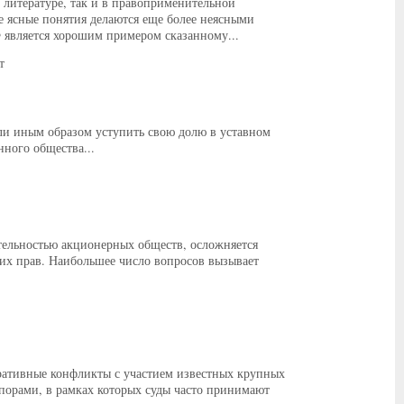
 литературе, так и в правоприменительной
не ясные понятия делаются еще более неясными
 является хорошим примером сказанному...
т
ли иным образом уступить свою долю в уставном
нного общества...
тельностью акционерных обществ, осложняется
ких прав. Наибольшее число вопросов вызывает
ративные конфликты с участием известных крупных
порами, в рамках которых суды часто принимают