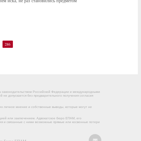
ием иска, не раз становились предметом
286
ны законодательством Российской Федерации и международными
 не допускается без предварительного получения согласия
их личное мнение и собственные выводы, которые могут не
цией или заключением. Адвокатское бюро ЕПАМ, его
ния и связанные с ними возможные прямые или косвенные потери
кого Бюро ЕПАМ