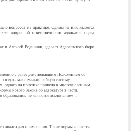
мало вопросов на практике. Одним из них является
акже вопрос об ответственности адвокатов перед
т и Алексей Родионов, адвокат Адвокатского бюро
авнению с ранее действовавшим Положением об
 - создать максимально гибкую систему
, однако на практике привело к многочисленным
ормы нового Закона об адвокатуре в части,
о образования, не являются исключением...
не сложны для применения. Такие нормы являются