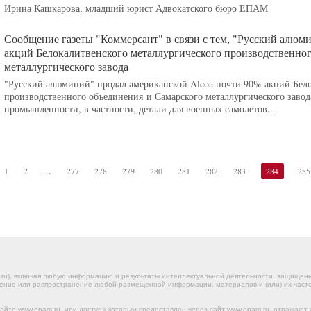
Ирина Кашкарова, младший юрист Адвокатского бюро ЕПАМ
Сообщение газеты "Коммерсант" в связи с тем, "Русский алюм
акций Белокалитвенского металлургического производственно
металлургического завода
"Русский алюминий" продал американской Alcoa почти 90% акций Бело
производственного объединения и Самарского металлургического зав
промышленности, в частности, детали для военных самолетов...
...
1
2
277
278
279
280
281
282
283
284
285
.ru), включая любую информацию и результаты интеллектуальной деятельности, защище
ение или распространение любой размещенной информации, материалов и (или) их частей
йте www.epam.ru, или доступ к которым предоставлен через сайт www.epam.ru, отражают 