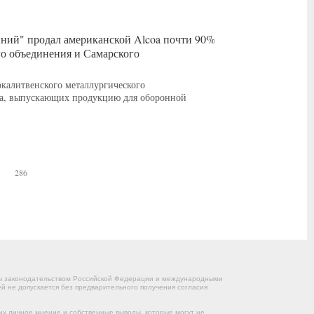
иний" продал американской Alcoa почти 90%
го объединения и Самарского
калитвенского металлургического
ода, выпускающих продукцию для оборонной
286
ны законодательством Российской Федерации и международными
 не допускается без предварительного получения согласия
их личное мнение и собственные выводы, которые могут не