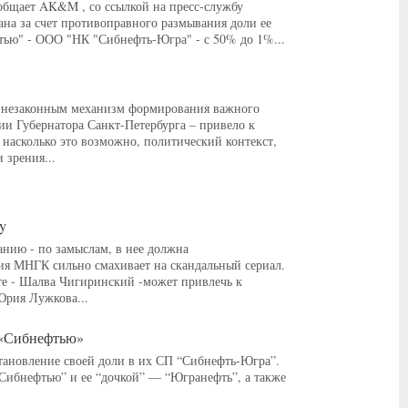
общает AK&M , со ссылкой на пресс-службу
вана за счет противоправного размывания доли ее
ью" - ООО "НК "Сибнефть-Югра" - с 50% до 1%...
н незаконным механизм формирования важного
ии Губернатора Санкт-Петербурга – привело к
 насколько это возможно, политический контекст,
 зрения...
y
нию - по замыслам, в нее должна
ия МНГК сильно смахивает на скандальный сериал.
кте - Шалва Чигиринский -может привлечь к
Юрия Лужкова...
д «Сибнефтью»
становление своей доли в их СП “Сибнефть-Югра”.
“Сибнефтью” и ее “дочкой” — “Югранефть”, а также