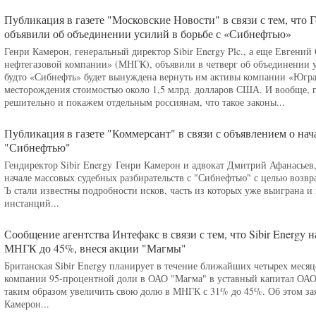
Публикация в газете "Московские Новости" в связи с тем, что
объявили об объединении усилий в борьбе с «Сибнефтью»
Генри Камерон, генеральный директор Sibir Energy Plc., а еще Евгени
нефтегазовой компании» (МНГК), объявили в четверг об объединении у
будто «Сибнефть» будет вынуждена вернуть им активы компании «Югра
месторождения стоимостью около 1,5 млрд. долларов США. И вообще, 
решительно и покажем отдельным россиянам, что такое законы...
Публикация в газете "Коммерсант" в связи с объявлением о нач
"Сибнефтью"
Гендиректор Sibir Energy Генри Камерон и адвокат Дмитрий Афанасьев
начале массовых судебных разбирательств с "Сибнефтью" с целью возв
Ъ стали известны подробности исков, часть из которых уже выиграна и
инстанций...
Сообщение агентства Интефакс в связи с тем, что Sibir Energy 
МНГК до 45%, внеся акции "Магмы"
Британская Sibir Energy планирует в течение ближайших четырех меся
компании 95-процентной доли в ОАО "Магма" в уставный капитал ОАО
таким образом увеличить свою долю в МНГК с 31% до 45%. Об этом зая
Камерон...