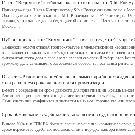
Газета "Ведомости"опубликовала статью о том, что Sibir Ener
Принадлежащая Шалве Чигиринскому Sibir Energy снизила долю в Моск
Она не сумела внести в капитал МНГК обещанные 50% “Сибнефть-Югры”
активы, управлять ее долей будет другой акционер — Центральная топ
Москвы...
Публикация в газете "Коммерсант" в связи с тем, что Самарски
Самарский облсуд отказал горпрокуратуре в удовлетворении кассацион
признавшего незаконным возбуждение уголовного дела в отношении со
фигурантов этого дела в свое время являлся самарский губернатор Кон
громкому делу связывают с завершением борьбы за пост главы региона, 
В газете «Ведомости» опубликован комментарийюриста адвок
с сокращением срока давности для приватизации
Вместе с сокращением срока давности для приватизации Кремль меняет
Администрация президента предлагает втрое увеличить срок, в течение
Сами участники конфликтов и эксперты не знают, хорошо это или плохо
Срок обжалования судебных постановлений в суд надзорной и
В июле 2004 г. в ГПК РФ были внесены изменения, касающиеся срока д
сроке пересмотра судебных постановлений в порядке надзора имеет сво