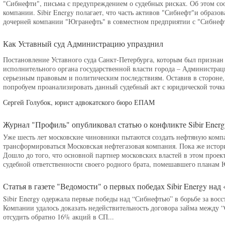
"Сибнефти", письма с предупреждением о судебных рисках. Об этом со
компании. Sibir Energy полагает, что часть активов "Сибнефт"и образо
дочерней компании "Югранефть" в совместном предприятии с "Сибнефт
Как Уставный суд Администрацию упразднил
Постановление Уставного суда Санкт-Петербурга, которым был призна
исполнительного органа государственной власти города – Администрац
серьезным правовым и политическим последствиям. Оставив в стороне,
попробуем проанализировать данный судебный акт с юридической точки
Сергей Голубок, юрист адвокатского бюро ЕПАМ
Журнал "Профиль" опубликовал статью о конфликте Sibir Energ
Уже шесть лет московские чиновники пытаются создать нефтяную компа
трансформироваться Московская нефтегазовая компания. Пока же истор
Дошло до того, что основной партнер московских властей в этом прое
судебной ответственности своего родного брата, помешавшего планам 
Статья в газете "Ведомости" о первых победах Sibir Energy на
Sibir Energy одержала первые победы над “Сибнефтью” в борьбе за вос
Компании удалось доказать недействительность договора займа между 
отсудить обратно 16% акций в СП...