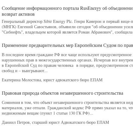
Сообщение информацонного портала RusEnergy об объединении 
возврат активов
Генеральный директор Sibir Energy Plc. Генри Камерон и первый вице
(МНГК) Евгений Савостьянов, объявили сегодня "об объединении усил
"Сибнефть", владельцем которой является Роман Абрамович", сообщила
Применение предварительных мер Европейским Судом по прав
В последнее время граждане РФ все чаще используют предусмотренное 
нарушенных прав в межгосударственных органах. Исчерпав все внутрен
в Европейский Суд по правам человека в порядке, предусмотренном ст
свобод и – выигрывают...
Екатерина Молостова, юрист адвокатского бюро ЕПАМ
Правовая природа объектов незавершенного строительства
Сомнения в том, что объект незавершенного строительства является н
материалов, уже отпали. Гражданский кодекс РФ прямо указал на то, чт
недвижимым вещам (пункт 1 статьи 130 ГК РФ)...
Даниил Петров, старший юрист Адвокатского бюро ЕПАМ