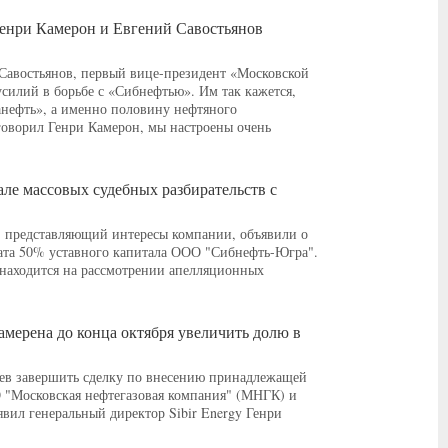
 Генри Камерон и Евгений Савостьянов
й Савостьянов, первый вице-президент «Московской
силий в борьбе с «Сибнефтью». Им так кажется,
нефть», а именно половину нефтяного
говорил Генри Камерон, мы настроены очень
але массовых судебных разбирательств с
, представляющий интересы компании, объявили о
рата 50% уставного капитала ООО "Сибнефть-Югра".
 находится на рассмотрении апелляционных
намерена до конца октября увеличить долю в
цев завершить сделку по внесению принадлежащей
 "Московская нефтегазовая компания" (МНГК) и
вил генеральный директор Sibir Energy Генри