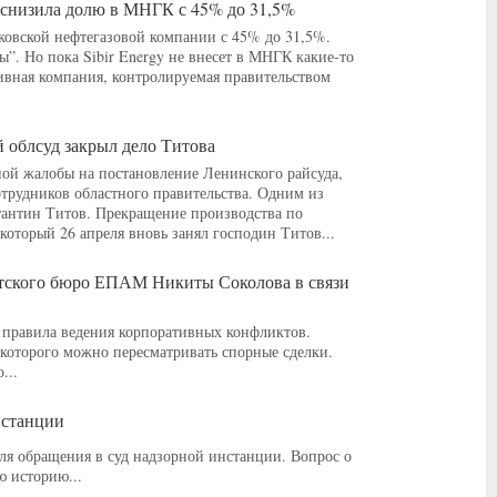
gy снизила долю в МНГК с 45% до 31,5%
овской нефтегазовой компании с 45% до 31,5%.
. Но пока Sibir Energy не внесет в МНГК какие-то
ливная компания, контролируемая правительством
й облсуд закрыл дело Титова
ной жалобы на постановление Ленинского райсуда,
трудников областного правительства. Одним из
стантин Титов. Прекращение производства по
который 26 апреля вновь занял господин Титов...
атского бюро ЕПАМ Никиты Соколова в связи
 правила ведения корпоративных конфликтов.
 которого можно пересматривать спорные сделки.
...
нстанции
ля обращения в суд надзорной инстанции. Вопрос о
ю историю...