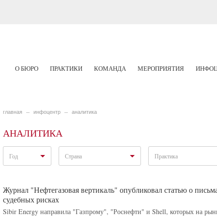
О БЮРО
ПРАКТИКИ
КОМАНДА
МЕРОПРИЯТИЯ
ИНФОЦ
главная
инфоцентр
аналитика
АНАЛИТИКА
Год
Страна
Практика
Журнал "Нефтегазовая вертикаль" опубликовал статью о письма
судебных рисках
Sibir Energy направила "Газпрому", "Роснефти" и Shell, которых на р