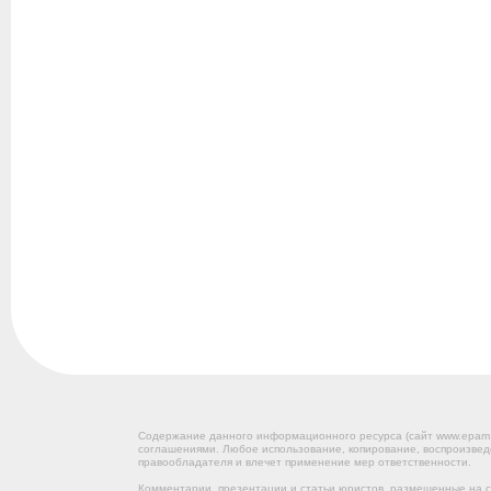
Содержание данного информационного ресурса (сайт www.epam
соглашениями. Любое использование, копирование, воспроизвед
правообладателя и влечет применение мер ответственности.
Комментарии, презентации и статьи юристов, размещенные на са