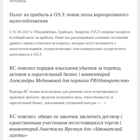
отступном.
Налог на прибыль в ОАЭ: новая эпоха корпоративного
налогообложения
С 01.06.2023 в Объединённых Арабских Эмиратах (ОАЭ) впервые вводится
всеобщий налог на прибыль. Ниже мы рассматриваем основные положения
данного закона и отвечаем на вопросы, которые могут возникнуть у
налогоплательщиков, осуществляющих (или планирующих осуществлять)
деятельность в ОАЭ.
ВС пояснил порядок взыскания убытков за перевод
активов в параллельный бизнес |
комментарий
Александры Медниковой для портала PROбанкротство
Выводы ВС можно использовать для решения часто встречающихся
правовых проблем: пределов косвенного иска, ответственности за
параллельный бизнес, доказывания упущенной выгоды. <…>
КС пояснил, обязан ли заказчик заключать договор с
единственным участником несостоявшихся торгов |
комментарий Анастасии Яремчук для «Адвокатской
газеты»