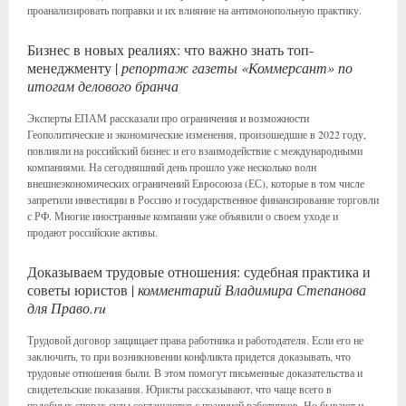
проанализировать поправки и их влияние на антимонопольную практику.
Бизнес в новых реалиях: что важно знать топ-
менеджменту |
репортаж газеты «Коммерсант» по
итогам делового бранча
Эксперты ЕПАМ рассказали про ограничения и возможности
Геополитические и экономические изменения, произошедшие в 2022 году,
повлияли на российский бизнес и его взаимодействие с международными
компаниями. На сегодняшний день прошло уже несколько волн
внешнеэкономических ограничений Евросоюза (ЕС), которые в том числе
запретили инвестиции в Россию и государственное финансирование торговли
с РФ. Многие иностранные компании уже объявили о своем уходе и
продают российские активы.
Доказываем трудовые отношения: судебная практика и
советы юристов |
комментарий Владимира Степанова
для Право.ru
Трудовой договор защищает права работника и работодателя. Если его не
заключить, то при возникновении конфликта придется доказывать, что
трудовые отношения были. В этом помогут письменные доказательства и
свидетельские показания. Юристы рассказывают, что чаще всего в
подобных спорах суды соглашаются с позицией работников. Но бывают и