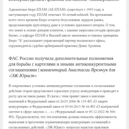
Адвокатское бюро ЕПАМ (АБ ЕПАМ) существует с 1993 года, в
наступающем году ЕПАМ отмечает 30-летний юбилей. На протяжении
всего этого времени Бюро остается безусловным лидером рынка,
продолжающим идти вперед даже в условиях идеального шторма. О том,
что лежит в основе доверия клиентов, с какими запросами сегодня приходит
бизнес, о кафедре ЕПАМ в Высшей школе экономики и главных принципах
Бюро “Ъ” рассказывает управляющий партнер московского офиса,
соруководитель судебно-арбитражной практики Денис Архипов.
ФАС России получила дополнительные полномочия
для борьбы с картелями и иными антиконкурентными
соглашениями |
комментарий Анастасии Яремчук для
«ЭЖ-Юрист»
В современных условиях антиконкурентные соглашения и согласованные
действия сторон представляют серьезную угрозу конкуренции и приводят к
росту цен на таком рынке. В связи с этим принят закон о внесении
изменений в Федеральный закон от 26.07.2006 № 135-ФЗ «О защите
конкуренции» и Федеральный закон от 05.04.2013 № 44-ФЗ «О контрактной
системе в сфере закупок <…>» (Федеральный закон от 05.12.2022 № 500-
ФЗ). Предполагается, что эти изменения должны повысить эффективность
выявления и пресечения ограничивающих конкуренцию соглашений и
согласованных действий. «ЭЖ-Юрист» попросил юристов-практиков