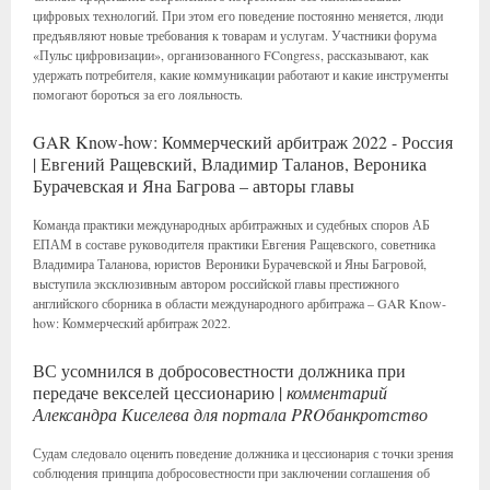
цифровых технологий. При этом его поведение постоянно меняется, люди
предъявляют новые требования к товарам и услугам. Участники форума
«Пульс цифровизации», организованного FCongress, рассказывают, как
удержать потребителя, какие коммуникации работают и какие инструменты
помогают бороться за его лояльность.
GAR Know-how: Коммерческий арбитраж 2022 - Россия
| Евгений Ращевский, Владимир Таланов, Вероника
Бурачевская и Яна Багрова – авторы главы
Команда практики международных арбитражных и судебных споров АБ
ЕПАМ в составе руководителя практики Евгения Ращевского, советника
Владимира Таланова, юристов Вероники Бурачевской и Яны Багровой,
выступила эксклюзивным автором российской главы престижного
английского сборника в области международного арбитража – GAR Know-
how: Коммерческий арбитраж 2022.
ВС усомнился в добросовестности должника при
передаче векселей цессионарию |
комментарий
Александра Киселева для портала PROбанкротство
Судам следовало оценить поведение должника и цессионария с точки зрения
соблюдения принципа добросовестности при заключении соглашения об