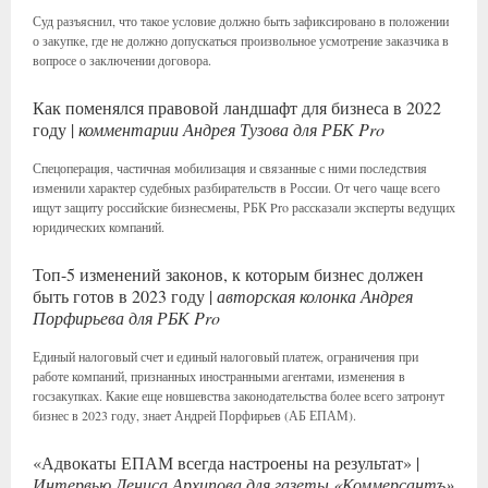
Суд разъяснил, что такое условие должно быть зафиксировано в положении
о закупке, где не должно допускаться произвольное усмотрение заказчика в
вопросе о заключении договора.
Как поменялся правовой ландшафт для бизнеса в 2022
году |
комментарии Андрея Тузова для РБК Pro
Спецоперация, частичная мобилизация и связанные с ними последствия
изменили характер судебных разбирательств в России. От чего чаще всего
ищут защиту российские бизнесмены, РБК Pro рассказали эксперты ведущих
юридических компаний.
Топ-5 изменений законов, к которым бизнес должен
быть готов в 2023 году |
авторская колонка Андрея
Порфирьева для РБК Pro
Единый налоговый счет и единый налоговый платеж, ограничения при
работе компаний, признанных иностранными агентами, изменения в
госзакупках. Какие еще новшевства законодательства более всего затронут
бизнес в 2023 году, знает Андрей Порфирьев (АБ ЕПАМ).
«Адвокаты ЕПАМ всегда настроены на результат» |
Интервью Дениса Архипова для газеты «Коммерсантъ»