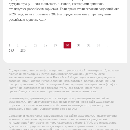
другую страну — это лишь часть вызовов, с которыми пришлось
столкнуться российским юристам. Если врачи стали героями пандемийного
2020 года, то на это звание в 2022-м определенно могут претендовать
российские юристы. <…>
1
2
...
27
28
29
30
31
32
33
...
285
286
Содержание данного информационного ресурса (сайт www.epam.ru), включая
любую информацию и результаты интеллектуальной деятельности,
защищены законодательством Российской Федерации и международными
соглашениями. Любое использование, копирование, воспроизведение или
распространение любой размещенной информации, материалов и (или) их
частей не допускается без предварительного получения согласия
правообладателя и влечет применение мер ответственности.
Комментарии, презентации и статьи юристов, размещенные на сайте
www.epam.ru, или доступ к которым предоставлен через сайт www.epam.ru,
отражают их личное мнение и собственные выводы, которые могут не
совпадать с позицией Адвокатского бюро ЕПАМ.
Сведения и материалы, размещенные на сайте www.epam.ru, подготовлены
исключительно в информационных целях и не являются юридической
консультацией или заключением. Адвокатское бюро ЕПАМ, его руководство,
адвокаты и сотрудники не могут гарантировать применимость такой
информации для ваших целей и не несут ответственности за ваши решения и